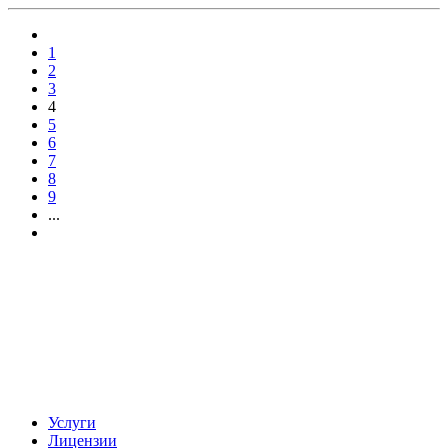
1
2
3
4
5
6
7
8
9
...
Учебный центр.
Курсы по охране труда, экологии
Воинский учет и бронирование
Услуги
Лицензии