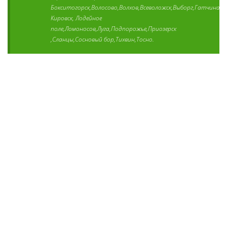
Бокситогорск,Волосово,Волхов,Всеволожск,Выборг,Гатчина,К
Кировск, Лодейное
поле,Ломоносов,Луга,Подпорожье,Приозерск
,Сланцы,Сосновый бор,Тихвин,Тосно.