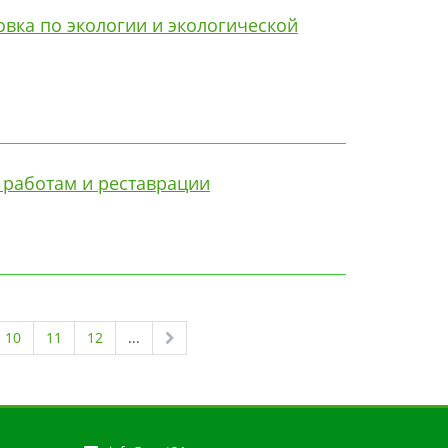
вка по экологии и экологической
работам и реставрации
10
11
12
...