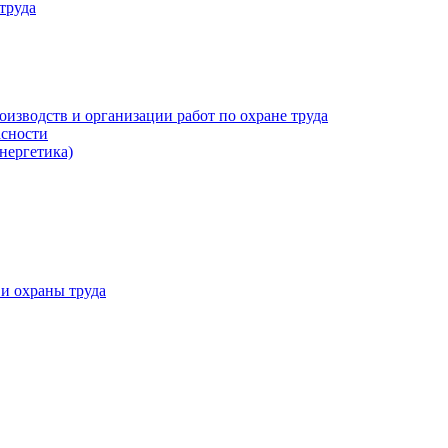
труда
изводств и организации работ по охране труда
асности
нергетика)
и охраны труда