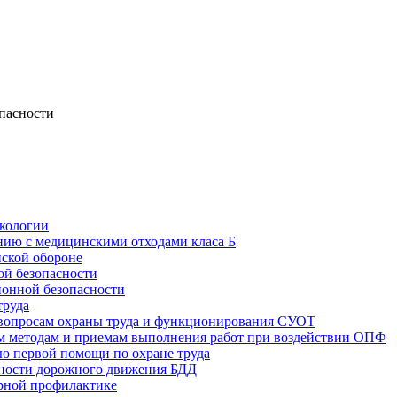
опасности
экологии
нию с медицинскими отходами класа Б
нской обороне
ой безопасности
ионной безопасности
труда
вопросам охраны труда и функционирования СУОТ
м методам и приемам выполнения работ при воздействии ОПФ
ю первой помощи по охране труда
сности дорожного движения БДД
рной профилактике