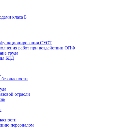
дами класа Б
и функционирования СУОТ
полнения работ при воздействии ОПФ
ане труда
ния БДД
й
безопасности
уда
азовой отрасли
сль
а
пасности
лению персоналом