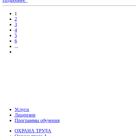
Подробнее
1
2
3
4
5
6
...
Учебный центр.
Курсы по охране труда, экологии
Воинский учет и бронирование
Услуги
Лицензии
Программы обучения
ОХРАНА ТРУДА