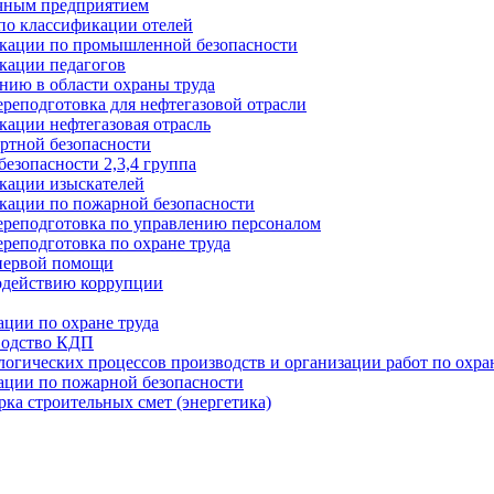
чным предприятием
по классификации отелей
кации по промышленной безопасности
ации педагогов
нию в области охраны труда
реподготовка для нефтегазовой отрасли
ации нефтегазовая отрасль
ртной безопасности
безопасности 2,3,4 группа
кации изыскателей
ации по пожарной безопасности
ереподготовка по управлению персоналом
реподготовка по охране труда
первой помощи
одействию коррупции
ации по охране труда
водство КДП
огических процессов производств и организации работ по охра
ации по пожарной безопасности
рка строительных смет (энергетика)